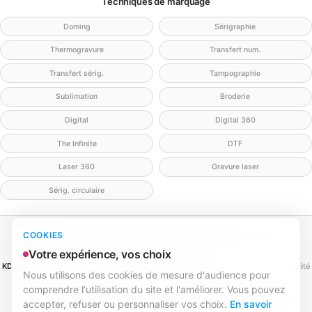
Techniques de marquage
Doming
Sérigraphie
Thermogravure
Transfert num.
Transfert sérig.
Tampographie
Sublimation
Broderie
Digital
Digital 360
The Infinite
DTF
Laser 360
Gravure laser
Sérig. circulaire
Mentions légales
Politique de confidentialité
Politique cookies
COOKIES
Gérer mes cookies
Contact
Votre expérience, vos choix
KD2V SIGNA & EVENTA
(MEILLEURECOMMUNICATION.COM - KD2V) — SAS, société
Nous utilisons des cookies de mesure d'audience pour
par actions simplifiée
comprendre l'utilisation du site et l'améliorer. Vous pouvez
SIREN 979 428 133 · SIRET 979 428 133 00016 · TVA FR84979428133
979 428 133 R.C.S. Bordeaux · Capital 1 000,00 € · 31 rue Caroline Aigle, 33700
accepter, refuser ou personnaliser vos choix.
En savoir