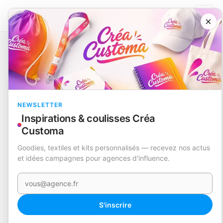
×
Catalogue
CAT EOY 25/26 INTERN. S/PRECIO
NEWSLETTER
Inspirations & coulisses Créa
Customa
Goodies, textiles et kits personnalisés — recevez nos actus
et idées campagnes pour agences d'influence.
Votre e-mail
S'inscrire