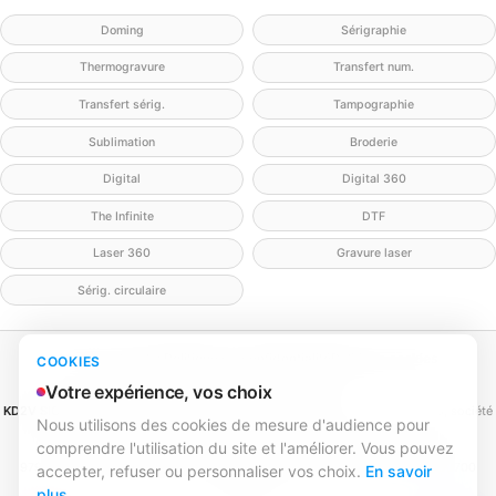
Doming
Sérigraphie
Thermogravure
Transfert num.
Transfert sérig.
Tampographie
Sublimation
Broderie
Digital
Digital 360
The Infinite
DTF
Laser 360
Gravure laser
Sérig. circulaire
Mentions légales
Politique de confidentialité
Politique cookies
COOKIES
Gérer mes cookies
Contact
Votre expérience, vos choix
KD2V SIGNA & EVENTA
(MEILLEURECOMMUNICATION.COM - KD2V) — SAS, société
Nous utilisons des cookies de mesure d'audience pour
par actions simplifiée
comprendre l'utilisation du site et l'améliorer. Vous pouvez
SIREN 979 428 133 · SIRET 979 428 133 00016 · TVA FR84979428133
979 428 133 R.C.S. Bordeaux · Capital 1 000,00 € · 31 rue Caroline Aigle, 33700
accepter, refuser ou personnaliser vos choix.
En savoir
Mérignac
plus