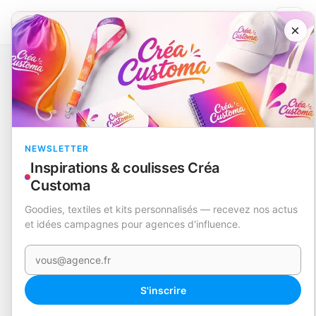
×
Catalogue
Soins personnels
Balance
Berry
EN STOCK
NEWSLETTER
Inspirations & coulisses Créa
Customa
Goodies, textiles et kits personnalisés — recevez nos actus
et idées campagnes pour agences d'influence.
Votre e-mail
S'inscrire