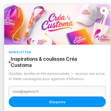
×
Catalogue
Maison et objets
Mesureur de Boisson
Corby
EN STOCK
NEWSLETTER
Inspirations & coulisses Créa
Customa
Goodies, textiles et kits personnalisés — recevez nos actus
et idées campagnes pour agences d'influence.
Votre e-mail
S'inscrire