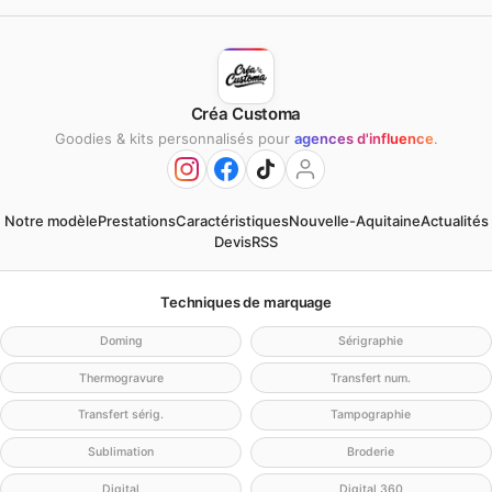
Créa Customa
Goodies & kits personnalisés pour
agences d'influence
.
Notre modèle
Prestations
Caractéristiques
Nouvelle-Aquitaine
Actualités
Devis
RSS
Techniques de marquage
Doming
Sérigraphie
Thermogravure
Transfert num.
Transfert sérig.
Tampographie
Sublimation
Broderie
Digital
Digital 360