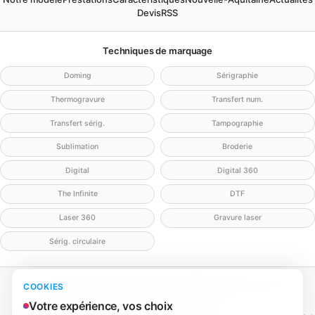
Devis
RSS
Techniques de marquage
Doming
Sérigraphie
Thermogravure
Transfert num.
Transfert sérig.
Tampographie
Sublimation
Broderie
Digital
Digital 360
The Infinite
DTF
Laser 360
Gravure laser
Sérig. circulaire
Mentions légales
Politique de confidentialité
Politique cookies
COOKIES
Gérer mes cookies
Contact
Votre expérience, vos choix