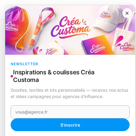
×
Catalogue
Loisirs et divertissement
Set Puzzles
Clavier
EN STOCK
NEWSLETTER
Inspirations & coulisses Créa
Customa
Goodies, textiles et kits personnalisés — recevez nos actus
et idées campagnes pour agences d'influence.
Votre e-mail
S'inscrire