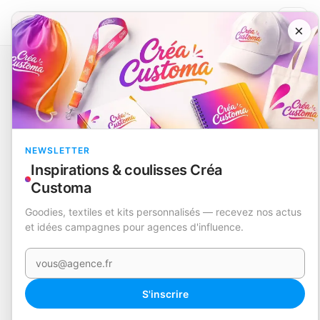
×
Catalogue
Packaging & présentation
Boîte de Présentation
Avider
EN STOCK
NEWSLETTER
Inspirations & coulisses Créa
Customa
Goodies, textiles et kits personnalisés — recevez nos actus
et idées campagnes pour agences d'influence.
Votre e-mail
S'inscrire