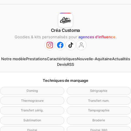
Créa Customa
Goodies & kits personnalisés pour
agences d'influence
.
Notre modèle
Prestations
Caractéristiques
Nouvelle-Aquitaine
Actualités
Devis
RSS
Techniques de marquage
Doming
Sérigraphie
Thermogravure
Transfert num.
Transfert sérig.
Tampographie
Sublimation
Broderie
Digital
Digital 360