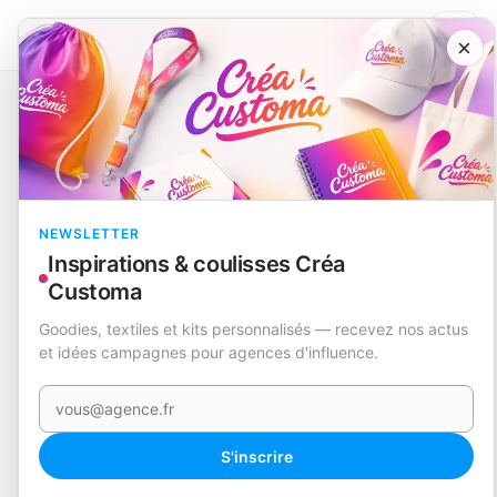
×
Catalogue
Écriture
Crayon
Delint
EN STOCK
NEWSLETTER
Inspirations & coulisses Créa
Customa
Goodies, textiles et kits personnalisés — recevez nos actus
et idées campagnes pour agences d'influence.
Votre e-mail
S'inscrire