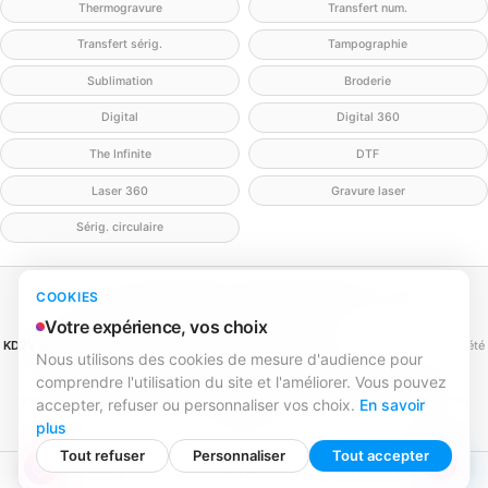
Thermogravure
Transfert num.
Transfert sérig.
Tampographie
Sublimation
Broderie
Digital
Digital 360
The Infinite
DTF
Laser 360
Gravure laser
Sérig. circulaire
Mentions légales
Politique de confidentialité
Politique cookies
COOKIES
Gérer mes cookies
Contact
Votre expérience, vos choix
KD2V SIGNA & EVENTA
(MEILLEURECOMMUNICATION.COM - KD2V) — SAS, société
Nous utilisons des cookies de mesure d'audience pour
par actions simplifiée
comprendre l'utilisation du site et l'améliorer. Vous pouvez
SIREN 979 428 133 · SIRET 979 428 133 00016 · TVA FR84979428133
979 428 133 R.C.S. Bordeaux · Capital 1 000,00 € · 31 rue Caroline Aigle, 33700
accepter, refuser ou personnaliser vos choix.
En savoir
Mérignac
plus
Tout refuser
Personnaliser
Tout accepter
© 2026 Créa Customa — Tous droits réservés