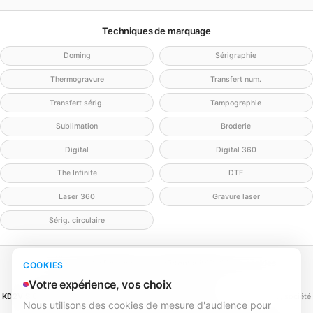
Techniques de marquage
Doming
Sérigraphie
Thermogravure
Transfert num.
Transfert sérig.
Tampographie
Sublimation
Broderie
Digital
Digital 360
The Infinite
DTF
Laser 360
Gravure laser
Sérig. circulaire
Mentions légales
Politique de confidentialité
Politique cookies
COOKIES
Gérer mes cookies
Contact
Votre expérience, vos choix
KD2V SIGNA & EVENTA
(MEILLEURECOMMUNICATION.COM - KD2V) — SAS, société
Nous utilisons des cookies de mesure d'audience pour
par actions simplifiée