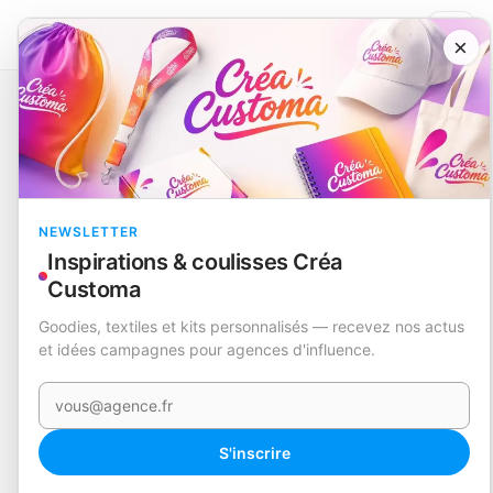
×
Catalogue
Soins personnels
Set
Dianex
EN STOCK
NEWSLETTER
Inspirations & coulisses Créa
Customa
Goodies, textiles et kits personnalisés — recevez nos actus
et idées campagnes pour agences d'influence.
Votre e-mail
S'inscrire