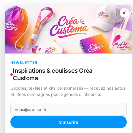
×
Catalogue
Écriture
Stylo
Bropex
EN STOCK
NEWSLETTER
Inspirations & coulisses Créa
Customa
Goodies, textiles et kits personnalisés — recevez nos actus
et idées campagnes pour agences d'influence.
Votre e-mail
S'inscrire