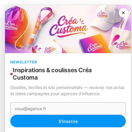
×
Catalogue
Technologie et accessoires
Power Bank
Bralty
RUPTURE
NEWSLETTER
Inspirations & coulisses Créa
Customa
Goodies, textiles et kits personnalisés — recevez nos actus
et idées campagnes pour agences d'influence.
Votre e-mail
S'inscrire