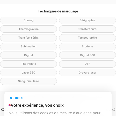
Techniques de marquage
Doming
Sérigraphie
Thermogravure
Transfert num.
Transfert sérig.
Tampographie
Sublimation
Broderie
Digital
Digital 360
The Infinite
DTF
Laser 360
Gravure laser
Sérig. circulaire
Mentions légales
Politique de confidentialité
Politique cookies
COOKIES
Gérer mes cookies
Contact
Votre expérience, vos choix
KD2V SIGNA & EVENTA
(MEILLEURECOMMUNICATION.COM - KD2V) — SAS, société
Nous utilisons des cookies de mesure d'audience pour
par actions simplifiée