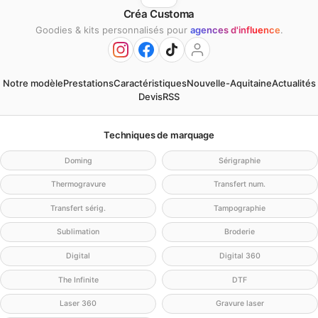
Créa Customa
Goodies & kits personnalisés pour
agences d'influence
.
Notre modèle
Prestations
Caractéristiques
Nouvelle-Aquitaine
Actualités
Devis
RSS
Techniques de marquage
Doming
Sérigraphie
Thermogravure
Transfert num.
Transfert sérig.
Tampographie
Sublimation
Broderie
Digital
Digital 360
The Infinite
DTF
Laser 360
Gravure laser