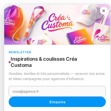
×
Catalogue
Loisirs et divertissement
Porte-Clés Multi Outils
Balmy
EN STOCK
NEWSLETTER
Inspirations & coulisses Créa
Customa
Goodies, textiles et kits personnalisés — recevez nos actus
et idées campagnes pour agences d'influence.
Votre e-mail
360°
S'inscrire