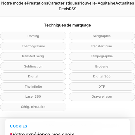
Notre modèle
Prestations
Caractéristiques
Nouvelle-Aquitaine
Actualités
Devis
RSS
Techniques de marquage
Doming
Sérigraphie
Thermogravure
Transfert num.
Transfert sérig.
Tampographie
Sublimation
Broderie
Digital
Digital 360
The Infinite
DTF
Laser 360
Gravure laser
Sérig. circulaire
Mentions légales
Politique de confidentialité
Politique cookies
COOKIES
Gérer mes cookies
Contact
Votre expérience, vos choix