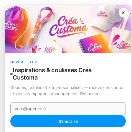
×
Catalogue
Take away
Gamelle
Alexia
EN STOCK
NEWSLETTER
Inspirations & coulisses Créa
Customa
Goodies, textiles et kits personnalisés — recevez nos actus
et idées campagnes pour agences d'influence.
Votre e-mail
360°
S'inscrire