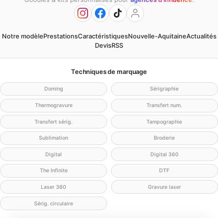
Notre modèle
Prestations
Caractéristiques
Nouvelle-Aquitaine
Actualités
Devis
RSS
Techniques de marquage
Doming
Sérigraphie
Thermogravure
Transfert num.
Transfert sérig.
Tampographie
Sublimation
Broderie
Digital
Digital 360
The Infinite
DTF
Laser 360
Gravure laser
Sérig. circulaire