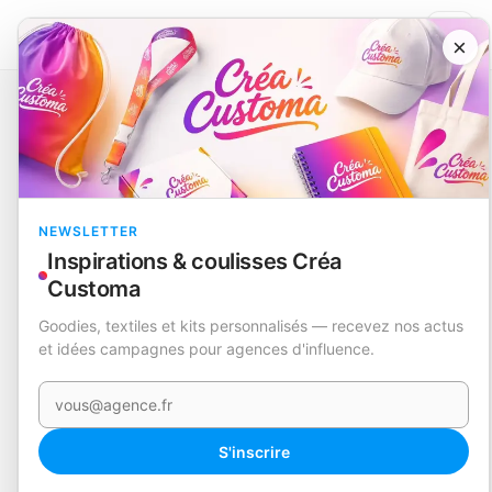
×
Catalogue
Écriture
Cahier
Ciara
EN STOCK
NEWSLETTER
Inspirations & coulisses Créa
Customa
Goodies, textiles et kits personnalisés — recevez nos actus
et idées campagnes pour agences d'influence.
Votre e-mail
360°
S'inscrire