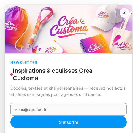
×
Catalogue
Technologie et accessoires
Support
Angie
EN STOCK
NEWSLETTER
Inspirations & coulisses Créa
Customa
Goodies, textiles et kits personnalisés — recevez nos actus
et idées campagnes pour agences d'influence.
Votre e-mail
360°
S'inscrire