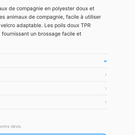
arquage et devis —
Se connecter
ux de compagnie en polyester doux et
es secondes.
es animaux de compagnie, facile à utiliser
atuit
·
Tarifs HT
·
Sans engagement
velcro adaptable. Les poils doux TPR
 fournissant un brossage facile et
votre devis.