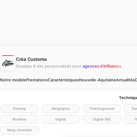
Créa Customa
Goodies & kits personnalisés pour
agences d'influence
.
Notre modèle
Prestations
Caractéristiques
Nouvelle-Aquitaine
Actualités
D
Techniqu
Doming
Sérigraphie
Thermogravure
Tra
Broderie
Digital
Digital 360
Th
Sérig. circulaire