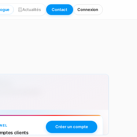
logue
Actualités
Contact
Connexion
00 pcs
 avec personnalisation.
NEL
Créer un compte
mptes clients