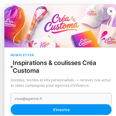
×
Catalogue
Animaux & jardin
Gant d'Animaux de Compagni
EN STOCK
NEWSLETTER
Inspirations & coulisses Créa
Customa
Goodies, textiles et kits personnalisés — recevez nos actus
et idées campagnes pour agences d'influence.
Votre e-mail
S'inscrire