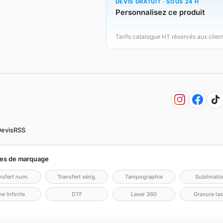
DEVIS GRATUIT · SOUS 24 H
Personnalisez ce produit
Tarifs catalogue HT réservés aux clien
evis
RSS
es de marquage
nsfert num.
Transfert sérig.
Tampographie
Sublimati
e Infinite
DTF
Laser 360
Gravure las