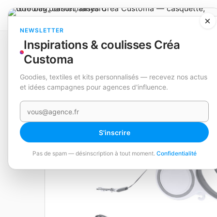
×
NEWSLETTER
Inspirations & coulisses Créa
Catalogue
Animaux & jardin
Laisse pour Animaux
Bently
Customa
Goodies, textiles et kits personnalisés — recevez nos actus
EN STOCK
et idées campagnes pour agences d'influence.
Votre e-mail
S'inscrire
Pas de spam — désinscription à tout moment.
Confidentialité