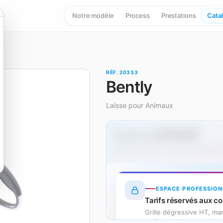
Notre modèle
Process
Prestations
Cata
RÉF. 20333
Bently
Laisse pour Animaux
2,75 € HT
À partir de
Hors marquage — un surcoût s'applique
ESPACE PROFESSION
Tarifs réservés aux co
Grille dégressive HT, m
accès gratuit en quelqu