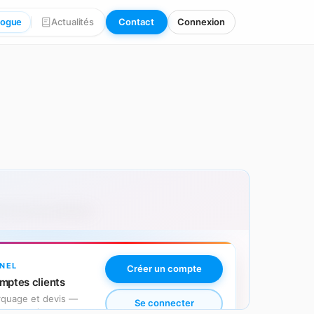
logue
Actualités
Contact
Connexion
 avec personnalisation.
NEL
Créer un compte
mptes clients
arquage et devis —
Se connecter
es secondes.