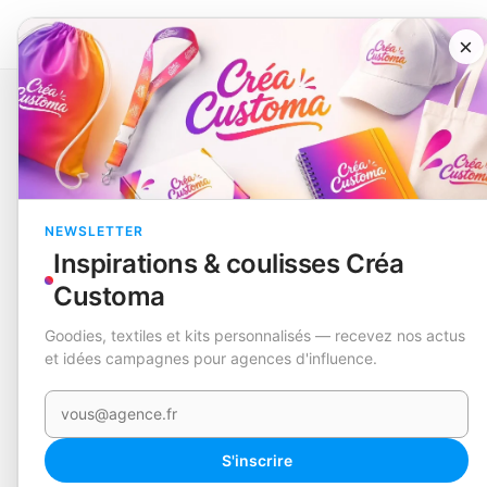
×
Catalogue
Pluie et froid
Couverture
Barzagli
EN STOCK
NEWSLETTER
Inspirations & coulisses Créa
Customa
Goodies, textiles et kits personnalisés — recevez nos actus
et idées campagnes pour agences d'influence.
Votre e-mail
S'inscrire