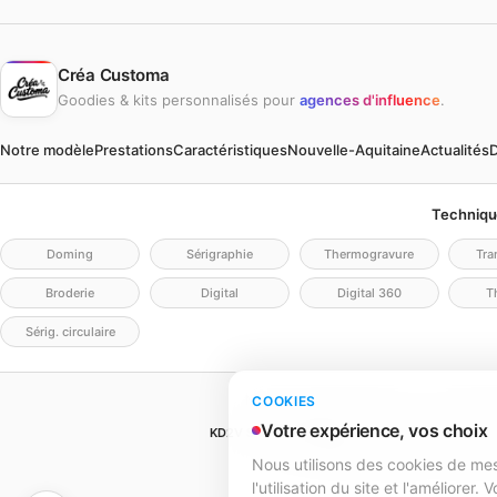
Créa Customa
Goodies & kits personnalisés pour
agences d'influence
.
Notre modèle
Prestations
Caractéristiques
Nouvelle-Aquitaine
Actualités
D
Techniqu
Doming
Sérigraphie
Thermogravure
Tra
Broderie
Digital
Digital 360
Th
Sérig. circulaire
Mentions légales
Politique de confidentia
COOKIES
Votre expérience, vos choix
KD2V SIGNA & EVENTA
(MEILLEURECOMMUNICATIO
SIREN 979 428 133 · SIRET 97
Nous utilisons des cookies de m
979 428 133 R.C.S. Bordeaux · Capital 1 
l'utilisation du site et l'améliorer