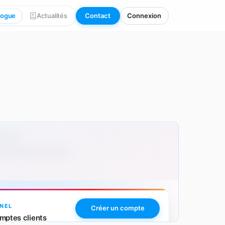
logue
Actualités
Contact
Connexion
00 pcs
 avec personnalisation.
NEL
Créer un compte
mptes clients