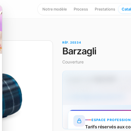
Notre modèle
Process
Prestations
Cata
RÉF. 20334
Barzagli
Couverture
7,32 € HT
À partir de
dès 50
Hors marquage — un surcoût s'applique
Tarifs dégressifs produit (HT)
ESPACE PROFESSION
Tarifs réservés aux co