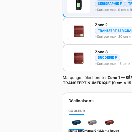
SÉRIGRAPHIE F
T
Surface max. 9 cm × 
Zone 2
TRANSFERT SÉRIGRA
Surface max. 30 cm ×
Zone 3
BRODERIE P
Surface max. 15 cm × 
Marquage sélectionné :
Zone 1 — S
TRANSFERT NUMÉRIQUE (9 cm × 15
Déclinaisons
COULEUR
Manta Bleu
Manta Gris
Manta Rouge