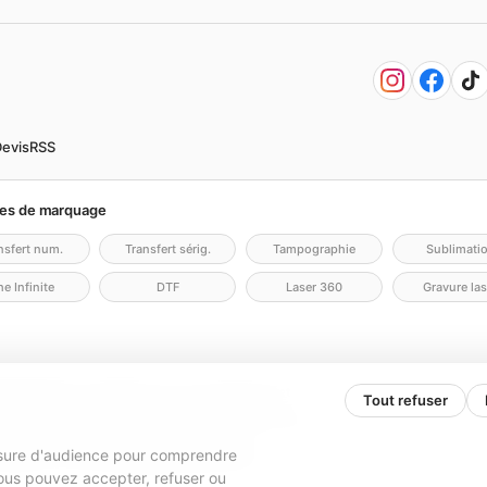
evis
RSS
es de marquage
nsfert num.
Transfert sérig.
Tampographie
Sublimati
e Infinite
DTF
Laser 360
Gravure las
lité
Politique cookies
Gérer mes cookies
Contact
Tout refuser
N.COM - KD2V) — SAS, société par actions simplifiée
9 428 133 00016 · TVA FR84979428133
esure d'audience pour comprendre
000,00 € · 31 rue Caroline Aigle, 33700 Mérignac
. Vous pouvez accepter, refuser ou