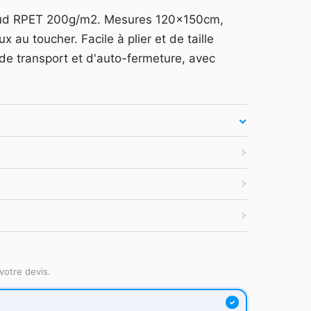
arquage et devis —
Se connecter
aud RPET 200g/m2. Mesures 120x150cm,
es secondes.
x au toucher. Facile à plier et de taille
atuit
·
Tarifs HT
·
Sans engagement
e transport et d'auto-fermeture, avec
votre devis.