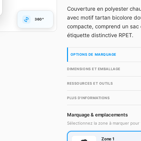
Grille dégressive HT, m
Couverture en polyester ch
accès gratuit en quelqu
avec motif tartan bicolore dou
360°
Compte gr
compacte, comprend un sac d
étiquette distinctive RPET.
OPTIONS DE MARQUAGE
DIMENSIONS ET EMBALLAGE
RESSOURCES ET OUTILS
PLUS D'INFORMATIONS
Marquage & emplacements
Sélectionnez la zone à marquer pour 
Zone 1