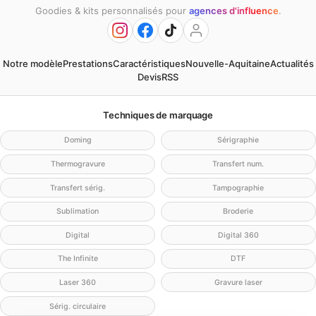
Goodies & kits personnalisés pour
agences d'influence
.
Notre modèle
Prestations
Caractéristiques
Nouvelle-Aquitaine
Actualités
Devis
RSS
Techniques de marquage
Doming
Sérigraphie
Thermogravure
Transfert num.
Transfert sérig.
Tampographie
Sublimation
Broderie
Digital
Digital 360
The Infinite
DTF
Laser 360
Gravure laser
Sérig. circulaire