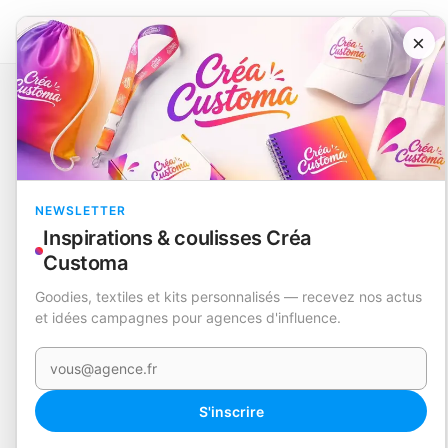
×
Catalogue
Take away
Bidon
Dokmo
EN STOCK
NEWSLETTER
Inspirations & coulisses Créa
Customa
Goodies, textiles et kits personnalisés — recevez nos actus
et idées campagnes pour agences d'influence.
Votre e-mail
360°
S'inscrire