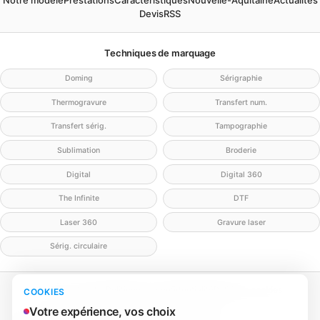
Notre modèle
Prestations
Caractéristiques
Nouvelle-Aquitaine
Actualités
Devis
RSS
Techniques de marquage
Doming
Sérigraphie
Thermogravure
Transfert num.
Transfert sérig.
Tampographie
Sublimation
Broderie
Digital
Digital 360
The Infinite
DTF
Laser 360
Gravure laser
Sérig. circulaire
Mentions légales
Politique de confidentialité
Politique cookies
COOKIES
Gérer mes cookies
Contact
Votre expérience, vos choix