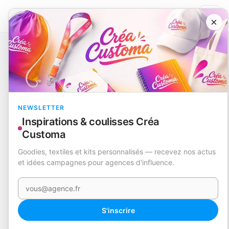
×
Catalogue
Outils et bricolage
Support
Amiltox
EN STOCK
NEWSLETTER
Inspirations & coulisses Créa
Customa
Goodies, textiles et kits personnalisés — recevez nos actus
et idées campagnes pour agences d'influence.
Votre e-mail
360°
S'inscrire