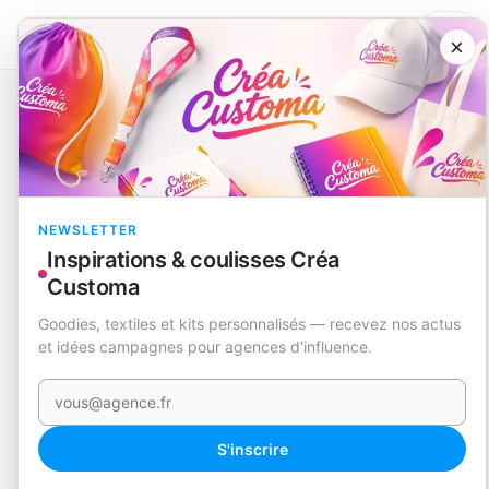
×
Catalogue
Animaux & jardin
Pluviomètre
40 L/ m2
EN STOCK
NEWSLETTER
Inspirations & coulisses Créa
Customa
Goodies, textiles et kits personnalisés — recevez nos actus
et idées campagnes pour agences d'influence.
Votre e-mail
S'inscrire