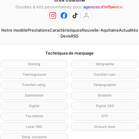
Goodies & kits personnalisés pour
agences d'influence
.
Notre modèle
Prestations
Caractéristiques
Nouvelle-Aquitaine
Actualités
Devis
RSS
Techniques de marquage
Doming
Sérigraphie
Thermogravure
Transfert num.
Transfert sérig.
Tampographie
Sublimation
Broderie
Digital
Digital 360
The Infinite
DTF
Laser 360
Gravure laser
Sérig. circulaire