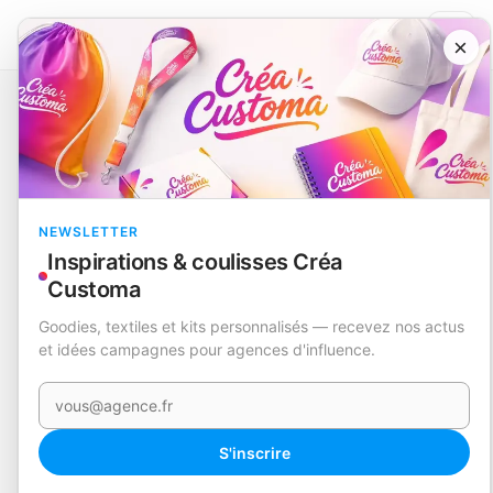
×
Catalogue
Maison et objets
Planche à Découper
Barlak
EN STOCK
NEWSLETTER
Inspirations & coulisses Créa
Customa
Goodies, textiles et kits personnalisés — recevez nos actus
et idées campagnes pour agences d'influence.
Votre e-mail
360°
S'inscrire