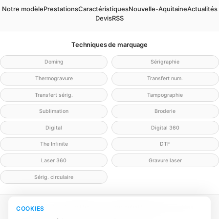
Notre modèle
Prestations
Caractéristiques
Nouvelle-Aquitaine
Actualités
Devis
RSS
Techniques de marquage
Doming
Sérigraphie
Thermogravure
Transfert num.
Transfert sérig.
Tampographie
Sublimation
Broderie
Digital
Digital 360
The Infinite
DTF
Laser 360
Gravure laser
Sérig. circulaire
Mentions légales
Politique de confidentialité
Politique cookies
COOKIES
Gérer mes cookies
Contact