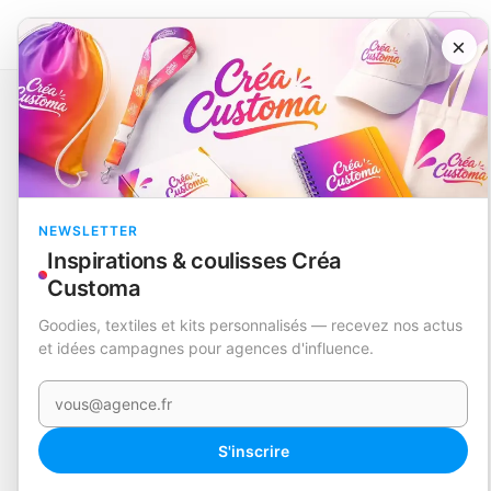
×
Catalogue
Mugs, gourdes et thermos
Tasse Thermique
Bokat
EN STOCK
NEWSLETTER
Inspirations & coulisses Créa
Customa
Goodies, textiles et kits personnalisés — recevez nos actus
et idées campagnes pour agences d'influence.
Votre e-mail
360°
S'inscrire