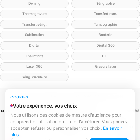
Doming
Sérigraphie
Thermogravure
Transfert num.
Transfert sérig.
Tampographie
Sublimation
Broderie
Digital
Digital 360
The Infinite
DTF
Laser 360
Gravure laser
Sérig. circulaire
Mentions légales
Politique de confidentialité
Politique cookies
COOKIES
Gérer mes cookies
Contact
Votre expérience, vos choix
KD2V SIGNA & EVENTA
(MEILLEURECOMMUNICATION.COM - KD2V) — SAS, société
Nous utilisons des cookies de mesure d'audience pour
par actions simplifiée
comprendre l'utilisation du site et l'améliorer. Vous pouvez
SIREN 979 428 133 · SIRET 979 428 133 00016 · TVA FR84979428133
979 428 133 R.C.S. Bordeaux · Capital 1 000,00 € · 31 rue Caroline Aigle, 33700
accepter, refuser ou personnaliser vos choix.
En savoir
Mérignac
plus