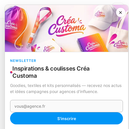
×
Catalogue
Mugs, gourdes et thermos
Thermo
Dantek
EN STOCK
NEWSLETTER
Inspirations & coulisses Créa
Customa
Goodies, textiles et kits personnalisés — recevez nos actus
et idées campagnes pour agences d'influence.
Votre e-mail
360°
S'inscrire