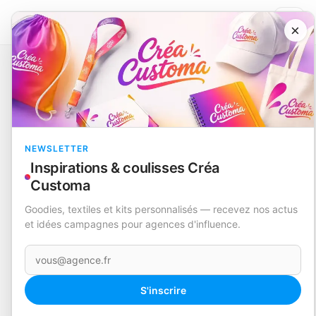
×
Catalogue
Technologie et accessoires
Tapis Souris Chargeur
Deuz
EN STOCK
NEWSLETTER
Inspirations & coulisses Créa
Customa
Goodies, textiles et kits personnalisés — recevez nos actus
et idées campagnes pour agences d'influence.
Votre e-mail
360°
S'inscrire