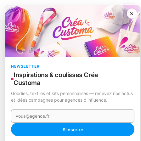
×
Catalogue
Écriture
Bloc Notes
Cesful
EN STOCK
NEWSLETTER
Inspirations & coulisses Créa
Customa
Goodies, textiles et kits personnalisés — recevez nos actus
et idées campagnes pour agences d'influence.
Votre e-mail
360°
S'inscrire