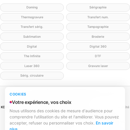
Doming
Sérigraphie
Thermogravure
Transfert num.
Transfert sérig.
Tampographie
Sublimation
Broderie
Digital
Digital 360
The Infinite
DTF
Laser 360
Gravure laser
Sérig. circulaire
Mentions légales
Politique de confidentialité
Politique cookies
COOKIES
Gérer mes cookies
Contact
Votre expérience, vos choix
KD2V SIGNA & EVENTA
(MEILLEURECOMMUNICATION.COM - KD2V) — SAS, société
Nous utilisons des cookies de mesure d'audience pour
par actions simplifiée
comprendre l'utilisation du site et l'améliorer. Vous pouvez
SIREN 979 428 133 · SIRET 979 428 133 00016 · TVA FR84979428133
979 428 133 R.C.S. Bordeaux · Capital 1 000,00 € · 31 rue Caroline Aigle, 33700
accepter, refuser ou personnaliser vos choix.
En savoir
Mérignac
plus