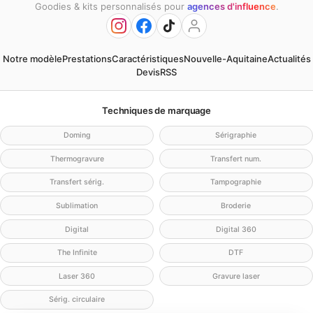
Goodies & kits personnalisés pour
agences d'influence
.
Notre modèle
Prestations
Caractéristiques
Nouvelle-Aquitaine
Actualités
Devis
RSS
Techniques de marquage
Doming
Sérigraphie
Thermogravure
Transfert num.
Transfert sérig.
Tampographie
Sublimation
Broderie
Digital
Digital 360
The Infinite
DTF
Laser 360
Gravure laser
Sérig. circulaire