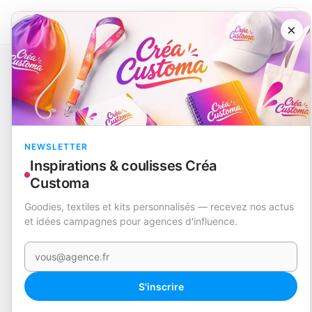
×
Catalogue
Mugs, gourdes et thermos
Verre Thermique
Atinger
EN STOCK
NEWSLETTER
Inspirations & coulisses Créa
Customa
Goodies, textiles et kits personnalisés — recevez nos actus
et idées campagnes pour agences d'influence.
Votre e-mail
360°
S'inscrire