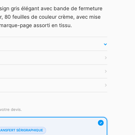
arquage et devis —
Se connecter
sign gris élégant avec bande de fermeture
es secondes.
ur, 80 feuilles de couleur crème, avec mise
atuit
·
Tarifs HT
·
Sans engagement
 marque-page assorti en tissu.
votre devis.
RANSFERT SÉRIGRAPHIQUE