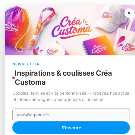
×
Catalogue
Écriture
Bloc Notes
Arlex
EN STOCK
NEWSLETTER
Inspirations & coulisses Créa
Customa
Goodies, textiles et kits personnalisés — recevez nos actus
et idées campagnes pour agences d'influence.
Votre e-mail
S'inscrire