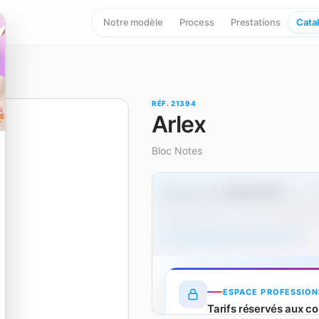
Notre modèle
Process
Prestations
Cata
RÉF. 21394
Arlex
Bloc Notes
2,24 € HT
À partir de
dès 50
Hors marquage — un surcoût s'applique
Tarifs dégressifs produit (HT)
ESPACE PROFESSION
Tarifs réservés aux co