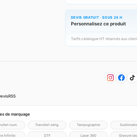
DEVIS GRATUIT · SOUS 24 H
Personnalisez ce produit
Tarifs catalogue HT réservés aux clien
evis
RSS
es de marquage
nsfert num.
Transfert sérig.
Tampographie
Sublimati
e Infinite
DTF
Laser 360
Gravure las