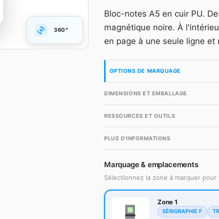
Grille dégressive HT, m
Bloc-notes A5 en cuir PU. De
accès gratuit en quelqu
magnétique noire. À l'intérie
360°
Compte gr
en page à une seule ligne et
OPTIONS DE MARQUAGE
DIMENSIONS ET EMBALLAGE
RESSOURCES ET OUTILS
PLUS D'INFORMATIONS
Marquage & emplacements
Sélectionnez la zone à marquer pour 
Zone 1
SÉRIGRAPHIE F
T