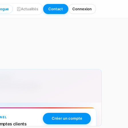
logue
Actualités
Contact
Connexion
00 pcs
 avec personnalisation.
NEL
Créer un compte
mptes clients