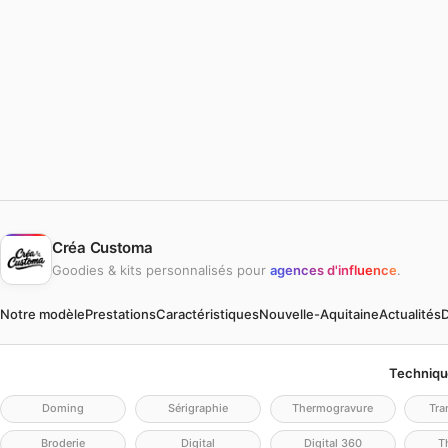
Créa Customa
Goodies & kits personnalisés pour
agences d'influence
.
Notre modèle
Prestations
Caractéristiques
Nouvelle-Aquitaine
Actualités
D
Techniqu
Doming
Sérigraphie
Thermogravure
Tra
Broderie
Digital
Digital 360
Th