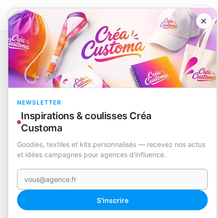
×
Catalogue
Sport et aventure
Lunettes de Soleil
Chick
EN STOCK
NEWSLETTER
Inspirations & coulisses Créa
Customa
Goodies, textiles et kits personnalisés — recevez nos actus
et idées campagnes pour agences d'influence.
Votre e-mail
360°
S'inscrire