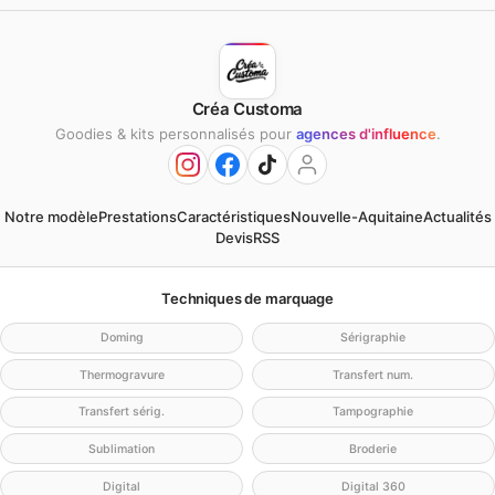
Créa Customa
Goodies & kits personnalisés pour
agences d'influence
.
Notre modèle
Prestations
Caractéristiques
Nouvelle-Aquitaine
Actualités
Devis
RSS
Techniques de marquage
Doming
Sérigraphie
Thermogravure
Transfert num.
Transfert sérig.
Tampographie
Sublimation
Broderie
Digital
Digital 360