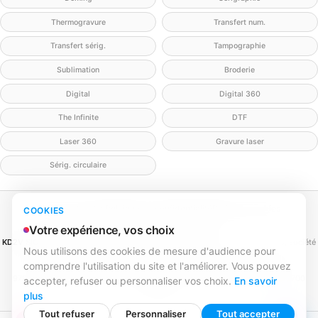
Thermogravure
Transfert num.
Transfert sérig.
Tampographie
Sublimation
Broderie
Digital
Digital 360
The Infinite
DTF
Laser 360
Gravure laser
Sérig. circulaire
Mentions légales
Politique de confidentialité
Politique cookies
COOKIES
Gérer mes cookies
Contact
Votre expérience, vos choix
KD2V SIGNA & EVENTA
(MEILLEURECOMMUNICATION.COM - KD2V) — SAS, société
Nous utilisons des cookies de mesure d'audience pour
par actions simplifiée
comprendre l'utilisation du site et l'améliorer. Vous pouvez
SIREN 979 428 133 · SIRET 979 428 133 00016 · TVA FR84979428133
979 428 133 R.C.S. Bordeaux · Capital 1 000,00 € · 31 rue Caroline Aigle, 33700
accepter, refuser ou personnaliser vos choix.
En savoir
Mérignac
plus
Tout refuser
Personnaliser
Tout accepter