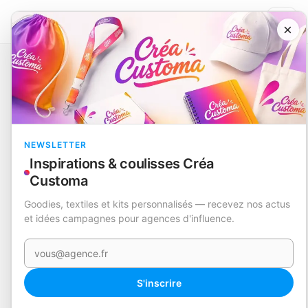
×
Catalogue
Technologie et accessoires
Sablier
Drykes
EN STOCK
NEWSLETTER
Inspirations & coulisses Créa
Customa
Goodies, textiles et kits personnalisés — recevez nos actus
et idées campagnes pour agences d'influence.
Votre e-mail
360°
S'inscrire