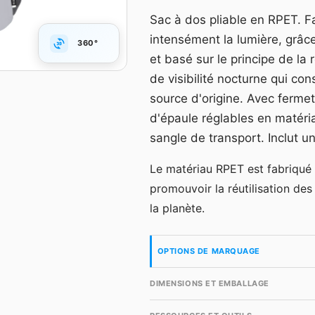
Grille dégressive HT, m
Sac à dos pliable en RPET. F
accès gratuit en quelqu
intensément la lumière, grâce
360°
Compte gr
et basé sur le principe de la 
de visibilité nocturne qui con
source d'origine. Avec fermet
d'épaule réglables en matériau
sangle de transport. Inclut 
Le matériau RPET est fabriqué à
promouvoir la réutilisation des 
la planète.
OPTIONS DE MARQUAGE
DIMENSIONS ET EMBALLAGE