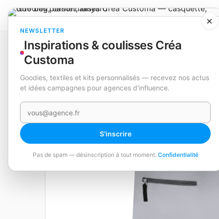
×
NEWSLETTER
Inspirations & coulisses Créa
Catalogue
Sacs à dos
Sac à Dos Pliable
Cladox
Customa
Goodies, textiles et kits personnalisés — recevez nos actus
EN STOCK
et idées campagnes pour agences d'influence.
Votre e-mail
S'inscrire
Pas de spam — désinscription à tout moment.
Confidentialité