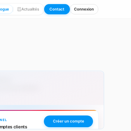
logue
Actualités
Contact
Connexion
00 pcs
 avec personnalisation.
NEL
Créer un compte
mptes clients