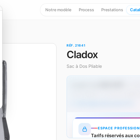
Notre modèle
Process
Prestations
Cata
RÉF. 21641
Cladox
Sac à Dos Pliable
3,15 € HT
À partir de
dès 50
Hors marquage — un surcoût s'applique
Tarifs dégressifs produit (HT)
ESPACE PROFESSION
Tarifs réservés aux co