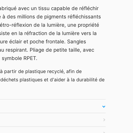
arquage et devis —
Se connecter
abriqué avec un tissu capable de réfléchir
es secondes.
 à des millions de pigments réfléchissants
atuit
·
Tarifs HT
·
Sans engagement
rétro-réflexion de la lumière, une propriété
siste en la réfraction de la lumière vers la
ure éclair et poche frontale. Sangles
 respirant. Pliage de petite taille, avec
un symbole RPET.
 partir de plastique recyclé, afin de
déchets plastiques et d'aider à la durabilité de