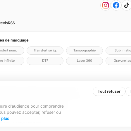
evis
RSS
es de marquage
nsfert num.
Transfert sérig.
Tampographie
Sublimati
e Infinite
DTF
Laser 360
Gravure las
lité
Politique cookies
Gérer mes cookies
Contact
Tout refuser
N.COM - KD2V) — SAS, société par actions simplifiée
9 428 133 00016 · TVA FR84979428133
esure d'audience pour comprendre
000,00 € · 31 rue Caroline Aigle, 33700 Mérignac
. Vous pouvez accepter, refuser ou
 plus
ma — Tous droits réservés