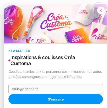
×
Catalogue
Animaux & jardin
Pot avec Loupe
Bronly 3/6X
EN STOCK
NEWSLETTER
Inspirations & coulisses Créa
Customa
Goodies, textiles et kits personnalisés — recevez nos actus
et idées campagnes pour agences d'influence.
Votre e-mail
360°
S'inscrire