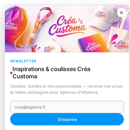
×
Catalogue
Textile
Baskets
Dakota
EN STOCK
NEWSLETTER
Inspirations & coulisses Créa
Customa
Goodies, textiles et kits personnalisés — recevez nos actus
et idées campagnes pour agences d'influence.
Votre e-mail
360°
S'inscrire