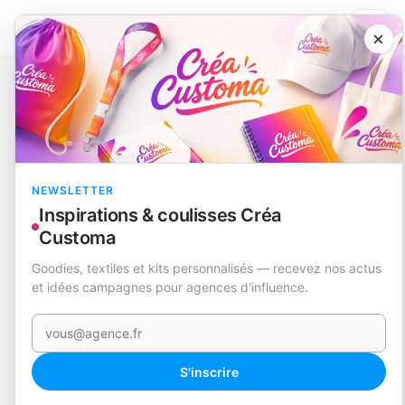
×
Catalogue
Textile
Imperméable
Bravion
EN STOCK
NEWSLETTER
Inspirations & coulisses Créa
Customa
Goodies, textiles et kits personnalisés — recevez nos actus
et idées campagnes pour agences d'influence.
Votre e-mail
360°
S'inscrire