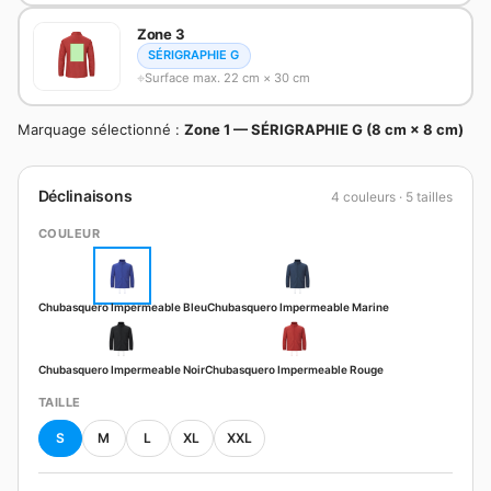
Zone 3
SÉRIGRAPHIE G
Surface max. 22 cm × 30 cm
Marquage sélectionné :
Zone 1 — SÉRIGRAPHIE G (8 cm × 8 cm)
Déclinaisons
4 couleurs · 5 tailles
COULEUR
Chubasquero Impermeable Bleu
Chubasquero Impermeable Marine
Chubasquero Impermeable Noir
Chubasquero Impermeable Rouge
TAILLE
S
M
L
XL
XXL