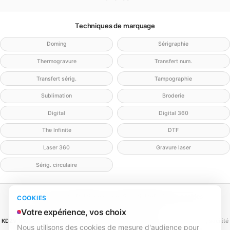
Techniques de marquage
Doming
Sérigraphie
Thermogravure
Transfert num.
Transfert sérig.
Tampographie
Sublimation
Broderie
Digital
Digital 360
The Infinite
DTF
Laser 360
Gravure laser
Sérig. circulaire
Mentions légales
Politique de confidentialité
Politique cookies
COOKIES
Gérer mes cookies
Contact
Votre expérience, vos choix
KD2V SIGNA & EVENTA
(MEILLEURECOMMUNICATION.COM - KD2V) — SAS, société
Nous utilisons des cookies de mesure d'audience pour
par actions simplifiée