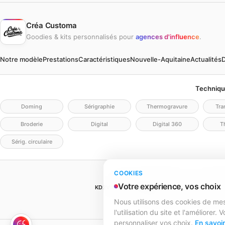
Créa Customa
Goodies & kits personnalisés pour
agences d'influence
.
Notre modèle
Prestations
Caractéristiques
Nouvelle-Aquitaine
Actualités
D
Techniqu
Doming
Sérigraphie
Thermogravure
Tra
Broderie
Digital
Digital 360
Th
Sérig. circulaire
Mentions légales
Politique de confidentia
COOKIES
Votre expérience, vos choix
KD2V SIGNA & EVENTA
(MEILLEURECOMMUNICATIO
SIREN 979 428 133 · SIRET 97
Nous utilisons des cookies de m
979 428 133 R.C.S. Bordeaux · Capital 1 
l'utilisation du site et l'améliorer
personnaliser vos choix.
En savoir