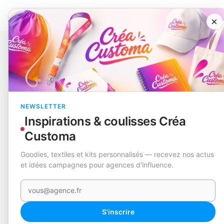
×
Catalogue
Accessoires de bureau
Lanyard Fluorescent
C
EN STOCK
NEWSLETTER
Inspirations & coulisses Créa
Customa
Goodies, textiles et kits personnalisés — recevez nos actus
et idées campagnes pour agences d'influence.
Votre e-mail
S'inscrire