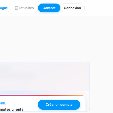
logue
Actualités
Contact
Connexion
00 pcs
 avec personnalisation.
NEL
Créer un compte
mptes clients