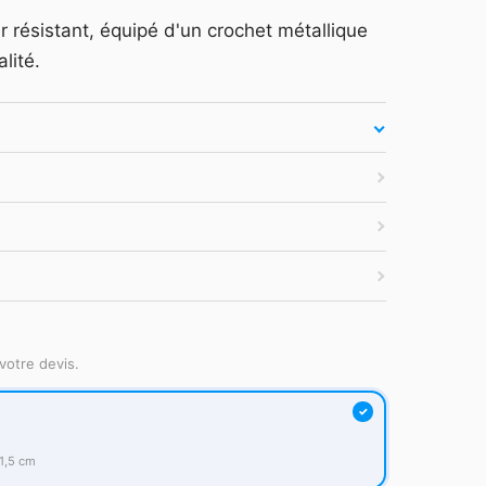
arquage et devis —
Se connecter
 résistant, équipé d'un crochet métallique
es secondes.
lité.
atuit
·
Tarifs HT
·
Sans engagement
votre devis.
1,5 cm