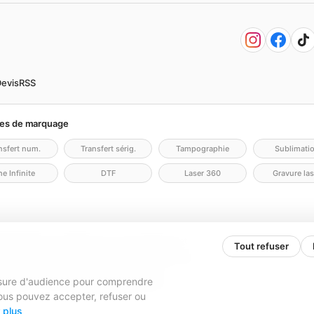
evis
RSS
es de marquage
nsfert num.
Transfert sérig.
Tampographie
Sublimati
e Infinite
DTF
Laser 360
Gravure las
lité
Politique cookies
Gérer mes cookies
Contact
Tout refuser
N.COM - KD2V) — SAS, société par actions simplifiée
9 428 133 00016 · TVA FR84979428133
esure d'audience pour comprendre
000,00 € · 31 rue Caroline Aigle, 33700 Mérignac
. Vous pouvez accepter, refuser ou
 plus