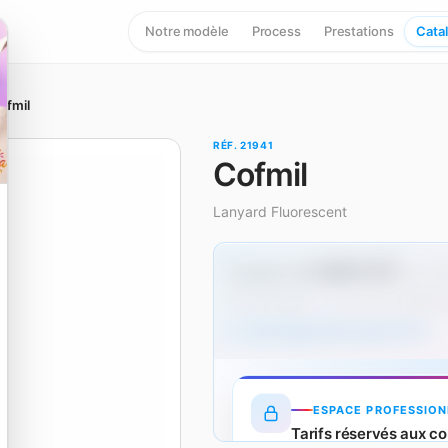
Notre modèle
Process
Prestations
Cata
ofmil
RÉF. 21941
Cofmil
Lanyard Fluorescent
0,29 € HT
À partir de
dès 50
Hors marquage — un surcoût s'applique
Tarifs dégressifs produit (HT)
ESPACE PROFESSION
Tarifs réservés aux co