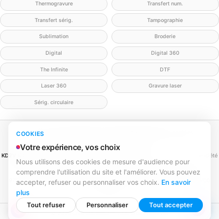
Thermogravure
Transfert num.
Transfert sérig.
Tampographie
Sublimation
Broderie
Digital
Digital 360
The Infinite
DTF
Laser 360
Gravure laser
Sérig. circulaire
Mentions légales
Politique de confidentialité
Politique cookies
COOKIES
Gérer mes cookies
Contact
Votre expérience, vos choix
KD2V SIGNA & EVENTA
(MEILLEURECOMMUNICATION.COM - KD2V) — SAS, société
Nous utilisons des cookies de mesure d'audience pour
par actions simplifiée
comprendre l'utilisation du site et l'améliorer. Vous pouvez
SIREN 979 428 133 · SIRET 979 428 133 00016 · TVA FR84979428133
979 428 133 R.C.S. Bordeaux · Capital 1 000,00 € · 31 rue Caroline Aigle, 33700
accepter, refuser ou personnaliser vos choix.
En savoir
Mérignac
plus
Tout refuser
Personnaliser
Tout accepter
© 2026 Créa Customa — Tous droits réservés