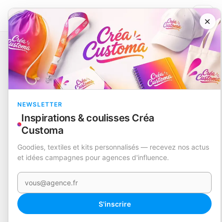
×
Catalogue
Nouveautés
Cahier Planning Mensuel
Celik
EN STOCK
NEWSLETTER
Inspirations & coulisses Créa
Customa
Goodies, textiles et kits personnalisés — recevez nos actus
et idées campagnes pour agences d'influence.
Votre e-mail
360°
S'inscrire