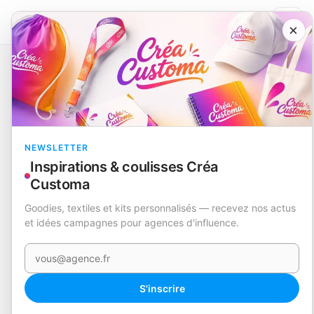
×
Catalogue
Nouveautés
Radio d’urgence multifonction
Cartney
EN STOCK
NEWSLETTER
Inspirations & coulisses Créa
Customa
Goodies, textiles et kits personnalisés — recevez nos actus
et idées campagnes pour agences d'influence.
Votre e-mail
360°
S'inscrire