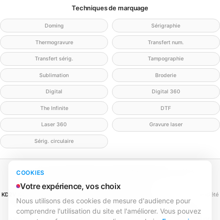
Techniques de marquage
Doming
Sérigraphie
Thermogravure
Transfert num.
Transfert sérig.
Tampographie
Sublimation
Broderie
Digital
Digital 360
The Infinite
DTF
Laser 360
Gravure laser
Sérig. circulaire
Mentions légales
Politique de confidentialité
Politique cookies
COOKIES
Gérer mes cookies
Contact
Votre expérience, vos choix
KD2V SIGNA & EVENTA
(MEILLEURECOMMUNICATION.COM - KD2V) — SAS, société
Nous utilisons des cookies de mesure d'audience pour
par actions simplifiée
comprendre l'utilisation du site et l'améliorer. Vous pouvez
SIREN 979 428 133 · SIRET 979 428 133 00016 · TVA FR84979428133
979 428 133 R.C.S. Bordeaux · Capital 1 000,00 € · 31 rue Caroline Aigle, 33700