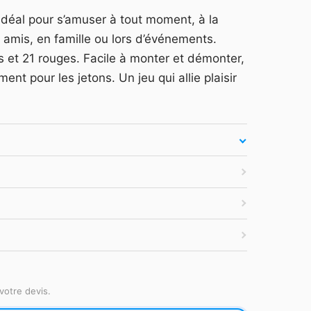
arquage et devis —
Se connecter
Idéal pour s’amuser à tout moment, à la
es secondes.
 amis, en famille ou lors d’événements.
atuit
·
Tarifs HT
·
Sans engagement
 et 21 rouges. Facile à monter et démonter,
t pour les jetons. Un jeu qui allie plaisir
votre devis.