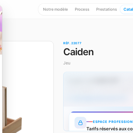
Notre modèle
Process
Prestations
Cata
RÉF. 22077
Caiden
Jeu
5,40 € HT
À partir de
dès 5
Hors marquage — un surcoût s'applique
Tarifs dégressifs produit (HT)
ESPACE PROFESSION
Tarifs réservés aux co