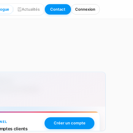
logue
Actualités
Contact
Connexion
000 pcs
 avec personnalisation.
NEL
Créer un compte
mptes clients