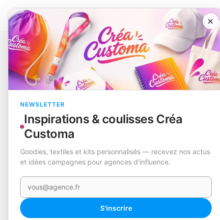
×
Catalogue
Loisirs et divertissement
Jeu
Caiden
EN STOCK
NEWSLETTER
Inspirations & coulisses Créa
Customa
Goodies, textiles et kits personnalisés — recevez nos actus
et idées campagnes pour agences d'influence.
Votre e-mail
S'inscrire