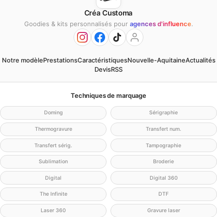
Créa Customa
Goodies & kits personnalisés pour
agences d'influence
.
Notre modèle
Prestations
Caractéristiques
Nouvelle-Aquitaine
Actualités
Devis
RSS
Techniques de marquage
Doming
Sérigraphie
Thermogravure
Transfert num.
Transfert sérig.
Tampographie
Sublimation
Broderie
Digital
Digital 360
The Infinite
DTF
Laser 360
Gravure laser