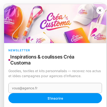
×
Catalogue
Maison et objets
Plaque Sublimation
Dirkal
EN STOCK
NEWSLETTER
Inspirations & coulisses Créa
Customa
Goodies, textiles et kits personnalisés — recevez nos actus
et idées campagnes pour agences d'influence.
Votre e-mail
360°
S'inscrire