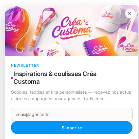
×
Catalogue
Nouveautés
Crayon Éternel
Brondex
EN STOCK
NEWSLETTER
Inspirations & coulisses Créa
Customa
Goodies, textiles et kits personnalisés — recevez nos actus
et idées campagnes pour agences d'influence.
Votre e-mail
360°
S'inscrire