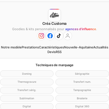
Créa Customa
Goodies & kits personnalisés pour
agences d'influence
.
Notre modèle
Prestations
Caractéristiques
Nouvelle-Aquitaine
Actualités
Devis
RSS
Techniques de marquage
Doming
Sérigraphie
Thermogravure
Transfert num.
Transfert sérig.
Tampographie
Sublimation
Broderie
Digital
Digital 360