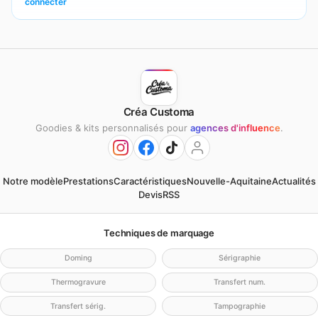
connecter
Créa Customa
Goodies & kits personnalisés pour
agences d'influence
.
Notre modèle
Prestations
Caractéristiques
Nouvelle-Aquitaine
Actualités
Devis
RSS
Techniques de marquage
Doming
Sérigraphie
Thermogravure
Transfert num.
Transfert sérig.
Tampographie