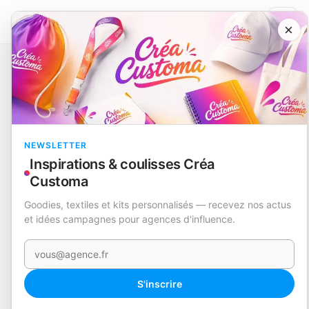
×
Catalogue
Nouveautés
Banane
Daian
EN STOCK
NEWSLETTER
Inspirations & coulisses Créa
Customa
Goodies, textiles et kits personnalisés — recevez nos actus
et idées campagnes pour agences d'influence.
Votre e-mail
360°
S'inscrire