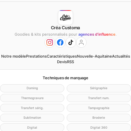
Créa Customa
Goodies & kits personnalisés pour
agences d'influence
.
Notre modèle
Prestations
Caractéristiques
Nouvelle-Aquitaine
Actualités
Devis
RSS
Techniques de marquage
Doming
Sérigraphie
Thermogravure
Transfert num.
Transfert sérig.
Tampographie
Sublimation
Broderie
Digital
Digital 360