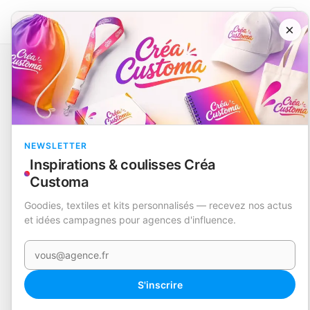
×
Catalogue
Loisirs et divertissement
Porte-Clés Peluche
Cernil
RUPTURE
NEWSLETTER
Inspirations & coulisses Créa
Customa
Goodies, textiles et kits personnalisés — recevez nos actus
et idées campagnes pour agences d'influence.
Votre e-mail
360°
S'inscrire