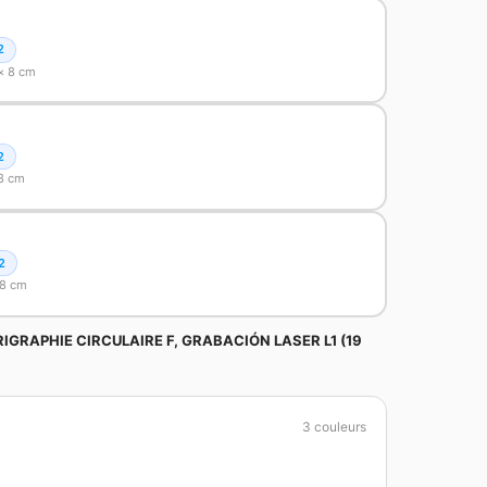
2
× 8 cm
2
 8 cm
2
 8 cm
RIGRAPHIE CIRCULAIRE F, GRABACIÓN LASER L1 (19
3 couleurs