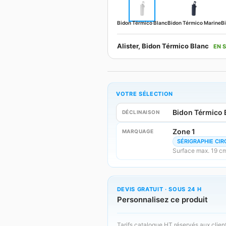
Bidon Térmico Blanc
Bidon Térmico Marine
Bi
Alister, Bidon Térmico Blanc
EN 
VOTRE SÉLECTION
Bidon Térmico 
DÉCLINAISON
Zone 1
MARQUAGE
SÉRIGRAPHIE CIR
Surface max. 19 c
DEVIS GRATUIT · SOUS 24 H
Personnalisez ce produit
Tarifs catalogue HT réservés aux clien