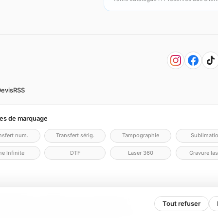
evis
RSS
es de marquage
nsfert num.
Transfert sérig.
Tampographie
Sublimati
e Infinite
DTF
Laser 360
Gravure las
lité
Politique cookies
Gérer mes cookies
Contact
Tout refuser
N.COM - KD2V) — SAS, société par actions simplifiée