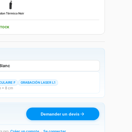
don Térmico Noir
STOCK
Blanc
CULAIRE F
GRABACIÓN LASER L1
m × 8 cm
Demander un devis
ts pro.
Créer un compte
·
Se connecter