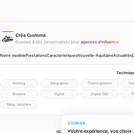
Créa Customa
Goodies & kits personnalisés pour
agences d'influence
.
Notre modèle
Prestations
Caractéristiques
Nouvelle-Aquitaine
Actualités
D
Techniqu
Doming
Sérigraphie
Thermogravure
Tra
Broderie
Digital
Digital 360
Th
Sérig. circulaire
Mentions légales
Politique de confidentia
COOKIES
Votre expérience, vos choix
KD2V SIGNA & EVENTA
(MEILLEURECOMMUNICATIO