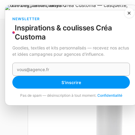
×
NEWSLETTER
Inspirations & coulisses Créa
Catalogue
Nouveautés
Bidon Thermique
Alister
Customa
Goodies, textiles et kits personnalisés — recevez nos actus
EN STOCK
et idées campagnes pour agences d'influence.
Votre e-mail
S'inscrire
Pas de spam — désinscription à tout moment.
Confidentialité