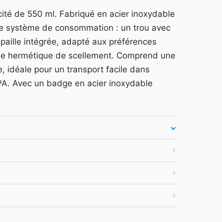
arquage et devis —
Se connecter
ité de 550 ml. Fabriqué en acier inoxydable
es secondes.
ble système de consommation : un trou avec
atuit
·
Tarifs HT
·
Sans engagement
paille intégrée, adapté aux préférences
rcle hermétique de scellement. Comprend une
, idéale pour un transport facile dans
BPA. Avec un badge en acier inoxydable