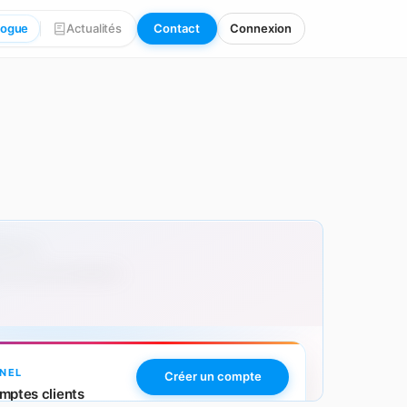
logue
Actualités
Contact
Connexion
00 pcs
 avec personnalisation.
NEL
Créer un compte
mptes clients