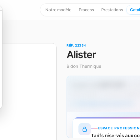
Notre modèle
Process
Prestations
Cata
RÉF. 22354
Alister
Bidon Thermique
5,97 € HT
À partir de
dès 50
Hors marquage — un surcoût s'applique
Tarifs dégressifs produit (HT)
ESPACE PROFESSION
Tarifs réservés aux co