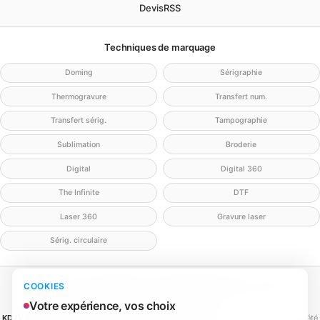
Devis
RSS
Techniques de marquage
Doming
Sérigraphie
Thermogravure
Transfert num.
Transfert sérig.
Tampographie
Sublimation
Broderie
Digital
Digital 360
The Infinite
DTF
Laser 360
Gravure laser
Sérig. circulaire
Mentions légales
Politique de confidentialité
Politique cookies
COOKIES
Gérer mes cookies
Contact
Votre expérience, vos choix
KD2V SIGNA & EVENTA
(MEILLEURECOMMUNICATION.COM - KD2V) — SAS, société