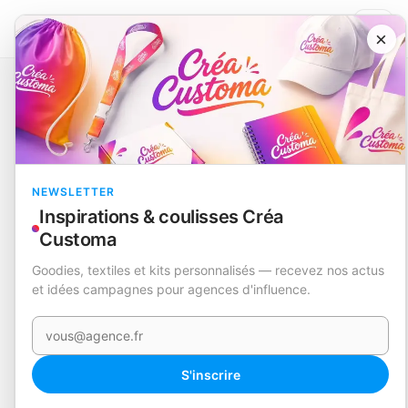
×
Catalogue
Nouveautés
Verre Thermique
Calten
EN STOCK
NEWSLETTER
Inspirations & coulisses Créa
Customa
Goodies, textiles et kits personnalisés — recevez nos actus
et idées campagnes pour agences d'influence.
Votre e-mail
S'inscrire