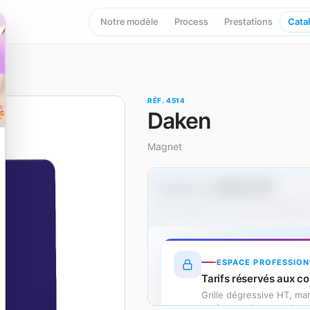
Notre modèle
Process
Prestations
Cata
RÉF. 4514
Daken
Magnet
0,02 € HT
À partir de
Hors marquage — un surcoût s'applique
ESPACE PROFESSION
Tarifs réservés aux co
Grille dégressive HT, m
accès gratuit en quelqu