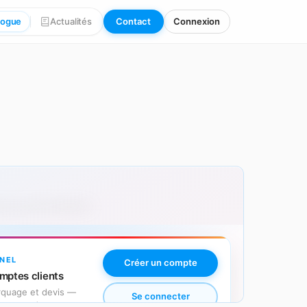
logue
Actualités
Contact
Connexion
 avec personnalisation.
NEL
Créer un compte
mptes clients
arquage et devis —
Se connecter
es secondes.