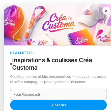
×
Catalogue
Daken
EN STOCK
NEWSLETTER
Inspirations & coulisses Créa
Customa
Goodies, textiles et kits personnalisés — recevez nos actus
et idées campagnes pour agences d'influence.
Votre e-mail
S'inscrire