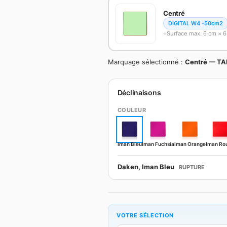
Centré
DIGITAL W4 -50cm2
Surface max. 6 cm × 
Marquage sélectionné :
Centré — TA
Déclinaisons
COULEUR
Iman Bleu
Iman Fuchsia
Iman Orange
Iman Ro
Daken, Iman Bleu
RUPTURE
VOTRE SÉLECTION