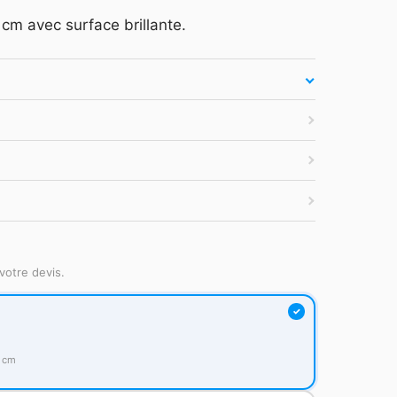
cm avec surface brillante.
atuit
·
Tarifs HT
·
Sans engagement
votre devis.
4 cm