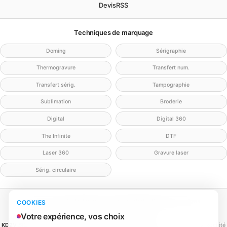
Devis
RSS
Techniques de marquage
Doming
Sérigraphie
Thermogravure
Transfert num.
Transfert sérig.
Tampographie
Sublimation
Broderie
Digital
Digital 360
The Infinite
DTF
Laser 360
Gravure laser
Sérig. circulaire
Mentions légales
Politique de confidentialité
Politique cookies
COOKIES
Gérer mes cookies
Contact
Votre expérience, vos choix
KD2V SIGNA & EVENTA
(MEILLEURECOMMUNICATION.COM - KD2V) — SAS, société