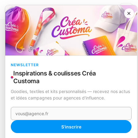
×
Catalogue
Technologie et accessoires
Support Porte-Cartes
Blizz
EN STOCK
NEWSLETTER
Inspirations & coulisses Créa
Customa
Goodies, textiles et kits personnalisés — recevez nos actus
et idées campagnes pour agences d'influence.
Votre e-mail
S'inscrire