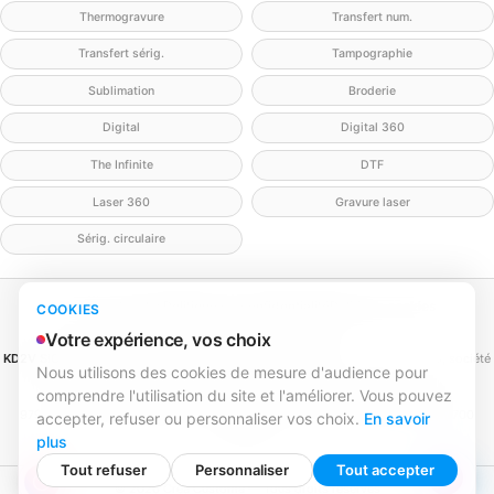
Thermogravure
Transfert num.
Transfert sérig.
Tampographie
Sublimation
Broderie
Digital
Digital 360
The Infinite
DTF
Laser 360
Gravure laser
Sérig. circulaire
Mentions légales
Politique de confidentialité
Politique cookies
COOKIES
Gérer mes cookies
Contact
Votre expérience, vos choix
KD2V SIGNA & EVENTA
(MEILLEURECOMMUNICATION.COM - KD2V) — SAS, société
Nous utilisons des cookies de mesure d'audience pour
par actions simplifiée
comprendre l'utilisation du site et l'améliorer. Vous pouvez
SIREN 979 428 133 · SIRET 979 428 133 00016 · TVA FR84979428133
979 428 133 R.C.S. Bordeaux · Capital 1 000,00 € · 31 rue Caroline Aigle, 33700
accepter, refuser ou personnaliser vos choix.
En savoir
Mérignac
plus
Tout refuser
Personnaliser
Tout accepter
© 2026 Créa Customa — Tous droits réservés