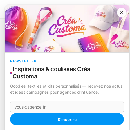
×
Catalogue
Dienel
EN STOCK
NEWSLETTER
Inspirations & coulisses Créa
Customa
Goodies, textiles et kits personnalisés — recevez nos actus
et idées campagnes pour agences d'influence.
Votre e-mail
S'inscrire