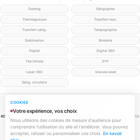
Doming
Sérigraphie
Thermogravure
Transfert num.
Transfert sérig.
Tampographie
Sublimation
Broderie
Digital
Digital 360
The Infinite
DTF
Laser 360
Gravure laser
Sérig. circulaire
Mentions légales
Politique de confidentialité
Politique cookies
COOKIES
Gérer mes cookies
Contact
Votre expérience, vos choix
KD2V SIGNA & EVENTA
(MEILLEURECOMMUNICATION.COM - KD2V) — SAS, société
Nous utilisons des cookies de mesure d'audience pour
par actions simplifiée
comprendre l'utilisation du site et l'améliorer. Vous pouvez
SIREN 979 428 133 · SIRET 979 428 133 00016 · TVA FR84979428133
979 428 133 R.C.S. Bordeaux · Capital 1 000,00 € · 31 rue Caroline Aigle, 33700
accepter, refuser ou personnaliser vos choix.
En savoir
Mérignac
plus