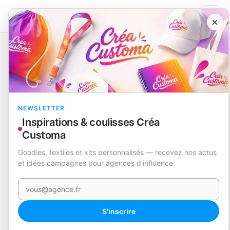
×
Catalogue
Sacs
Sac
Cuper
EN STOCK
NEWSLETTER
Inspirations & coulisses Créa
Customa
Goodies, textiles et kits personnalisés — recevez nos actus
et idées campagnes pour agences d'influence.
Votre e-mail
S'inscrire