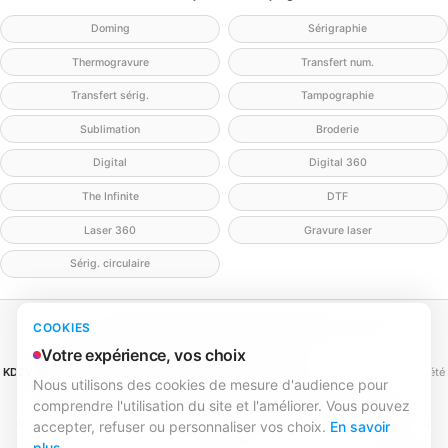
Doming
Sérigraphie
Thermogravure
Transfert num.
Transfert sérig.
Tampographie
Sublimation
Broderie
Digital
Digital 360
The Infinite
DTF
Laser 360
Gravure laser
Sérig. circulaire
Mentions légales
Politique de confidentialité
Politique cookies
COOKIES
Gérer mes cookies
Contact
Votre expérience, vos choix
KD2V SIGNA & EVENTA
(MEILLEURECOMMUNICATION.COM - KD2V) — SAS, société
Nous utilisons des cookies de mesure d'audience pour
par actions simplifiée
comprendre l'utilisation du site et l'améliorer. Vous pouvez
SIREN 979 428 133 · SIRET 979 428 133 00016 · TVA FR84979428133
979 428 133 R.C.S. Bordeaux · Capital 1 000,00 € · 31 rue Caroline Aigle, 33700
accepter, refuser ou personnaliser vos choix.
En savoir
Mérignac
plus