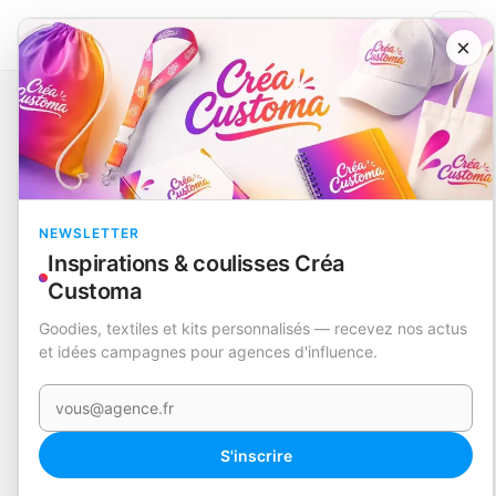
×
Catalogue
Sacs
Sac
Coina
EN STOCK
NEWSLETTER
Inspirations & coulisses Créa
Customa
Goodies, textiles et kits personnalisés — recevez nos actus
et idées campagnes pour agences d'influence.
Votre e-mail
S'inscrire