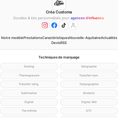
Créa Customa
Goodies & kits personnalisés pour
agences d'influence
.
Notre modèle
Prestations
Caractéristiques
Nouvelle-Aquitaine
Actualités
Devis
RSS
Techniques de marquage
Doming
Sérigraphie
Thermogravure
Transfert num.
Transfert sérig.
Tampographie
Sublimation
Broderie
Digital
Digital 360
The Infinite
DTF