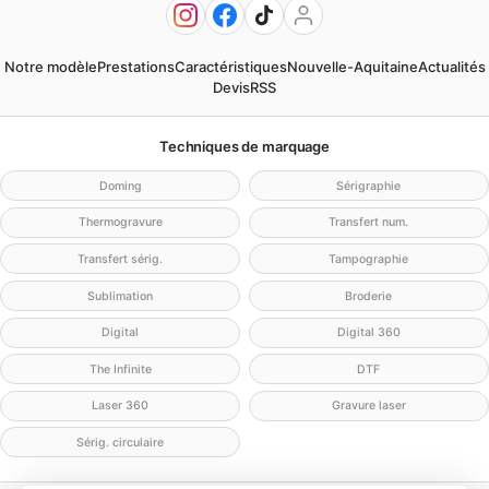
Notre modèle
Prestations
Caractéristiques
Nouvelle-Aquitaine
Actualités
Devis
RSS
Techniques de marquage
Doming
Sérigraphie
Thermogravure
Transfert num.
Transfert sérig.
Tampographie
Sublimation
Broderie
Digital
Digital 360
The Infinite
DTF
Laser 360
Gravure laser
Sérig. circulaire