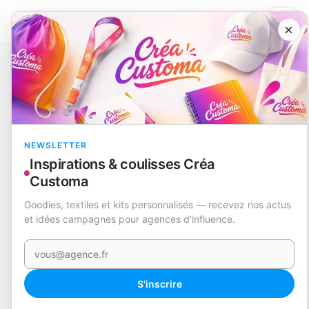
×
Catalogue
Textile
Gilet
Belsan
EN STOCK
NEWSLETTER
Inspirations & coulisses Créa
Customa
Goodies, textiles et kits personnalisés — recevez nos actus
et idées campagnes pour agences d'influence.
Votre e-mail
S'inscrire