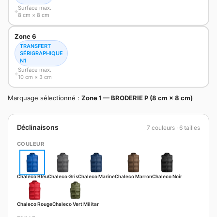
Surface max.
8 cm × 8 cm
Zone 6
TRANSFERT
SÉRIGRAPHIQUE
N1
Surface max.
10 cm × 3 cm
Marquage sélectionné :
Zone 1 — BRODERIE P (8 cm × 8 cm)
Déclinaisons
7 couleurs · 6 tailles
COULEUR
Chaleco Bleu
Chaleco Gris
Chaleco Marine
Chaleco Marron
Chaleco Noir
Chaleco Rouge
Chaleco Vert Militar