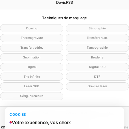
Devis
RSS
Techniques de marquage
Doming
Sérigraphie
Thermogravure
Transfert num.
Transfert sérig.
Tampographie
Sublimation
Broderie
Digital
Digital 360
The Infinite
DTF
Laser 360
Gravure laser
Sérig. circulaire
Mentions légales
Politique de confidentialité
Politique cookies
COOKIES
Gérer mes cookies
Contact
Votre expérience, vos choix
KD2V SIGNA & EVENTA
(MEILLEURECOMMUNICATION.COM - KD2V) — SAS, société