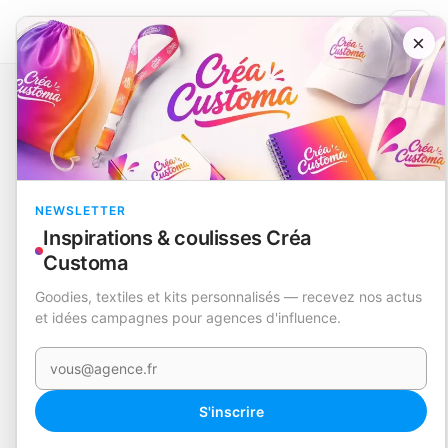
×
Catalogue
Loisirs et divertissement
Drapeau
Dambor
EN STOCK
NEWSLETTER
Inspirations & coulisses Créa
Customa
Goodies, textiles et kits personnalisés — recevez nos actus
et idées campagnes pour agences d'influence.
Votre e-mail
S'inscrire